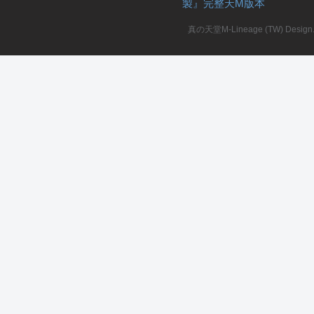
製』完整天M版本
堂
真の天堂M-Lineage (TW) Design. A
M
全