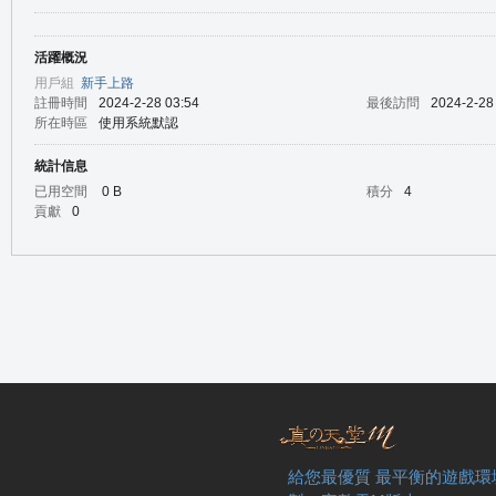
活躍概況
の
用戶組
新手上路
註冊時間
2024-2-28 03:54
最後訪問
2024-2-28
所在時區
使用系統默認
統計信息
已用空間
0 B
積分
4
貢獻
0
天
給您最優質 最平衡的遊戲環