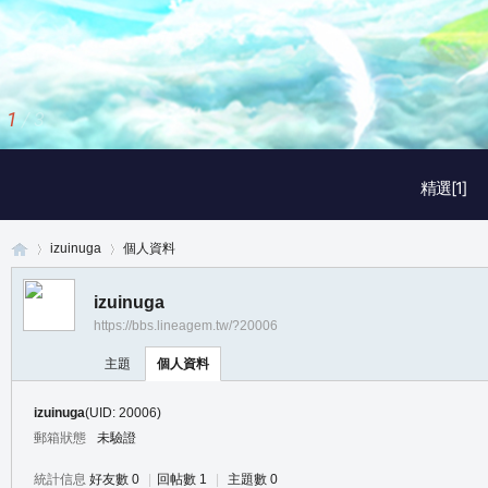
1
/
3
精選[1]
izuinuga
個人資料
izuinuga
https://bbs.lineagem.tw/?20006
真
›
›
主題
個人資料
izuinuga
(UID: 20006)
郵箱狀態
未驗證
統計信息
好友數 0
|
回帖數 1
|
主題數 0