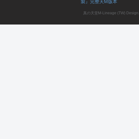
製』完整天M版本
堂
真の天堂M-Lineage (TW) Design. A
M
全