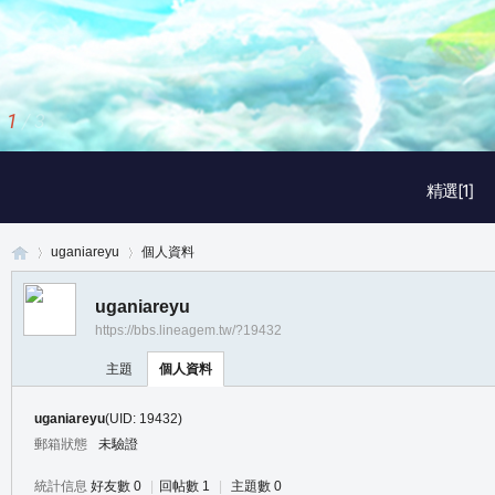
1
/
3
精選[1]
uganiareyu
個人資料
uganiareyu
https://bbs.lineagem.tw/?19432
真
›
›
主題
個人資料
uganiareyu
(UID: 19432)
郵箱狀態
未驗證
統計信息
好友數 0
|
回帖數 1
|
主題數 0