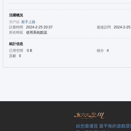
活躍概況
の
用戶組
新手上路
註冊時間
2024-2-25 20:37
最後訪問
2024-2-25
所在時區
使用系統默認
統計信息
已用空間
0 B
積分
4
貢獻
0
天
給您最優質 最平衡的遊戲環