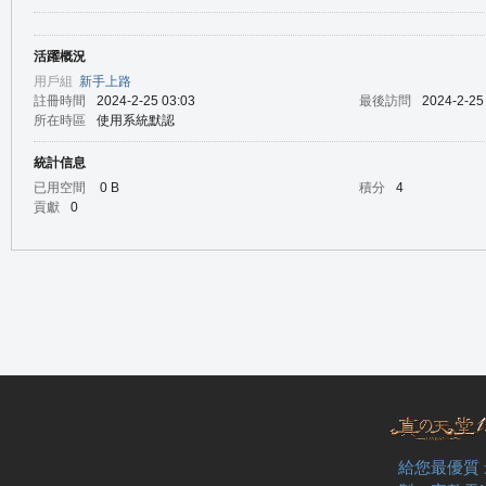
活躍概況
の
用戶組
新手上路
註冊時間
2024-2-25 03:03
最後訪問
2024-2-25
所在時區
使用系統默認
統計信息
已用空間
0 B
積分
4
貢獻
0
天
給您最優質