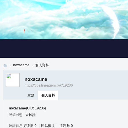
1
/
3
noxacame
個人資料
noxacame
https://bbs.lineagem.tw/?19236
真
›
›
主題
個人資料
noxacame
(UID: 19236)
郵箱狀態
未驗證
統計信息
好友數 0
|
回帖數 1
|
主題數 0