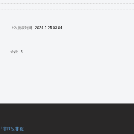
上次發表時間
2024-2-25 03:04
金錢
3
『非R改非複