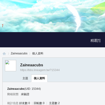
1
/
3
精選[1]
Zaineaacubs
個人資料
Zaineaacubs
https://bbs.lineagem.tw/?15344
真
›
›
主題
個人資料
Zaineaacubs
(UID: 15344)
郵箱狀態
未驗證
統計信息
好友數 0
|
回帖數 0
|
主題數 2