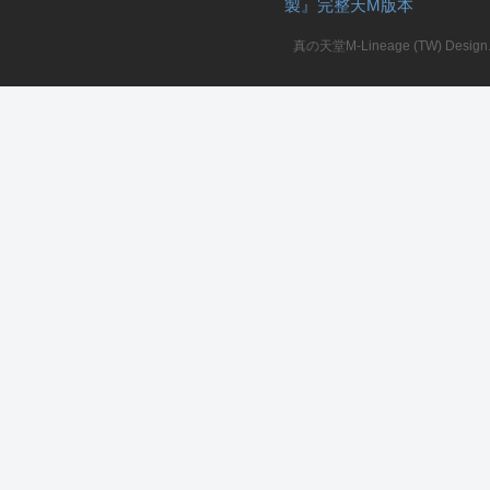
製』完整天M版本
堂
真の天堂M-Lineage (TW) Design. A
M
全