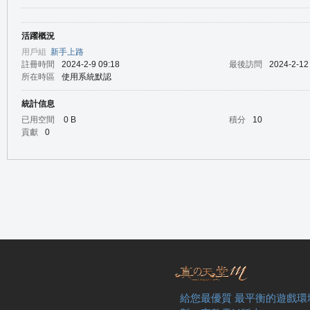
活躍概況
の
用戶組
新手上路
註冊時間
2024-2-9 09:18
最後訪問
2024-2-12
所在時區
使用系統默認
統計信息
已用空間
0 B
積分
10
貢獻
0
天
給您最優質 最平衡的遊戲環