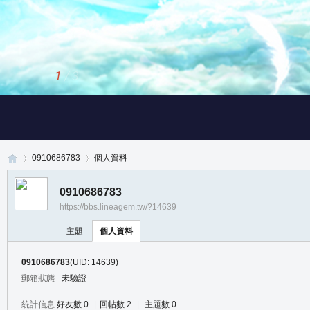
1
/
3
0910686783
個人資料
0910686783
https://bbs.lineagem.tw/?14639
真
›
›
主題
個人資料
0910686783
(UID: 14639)
郵箱狀態
未驗證
統計信息
好友數 0
|
回帖數 2
|
主題數 0