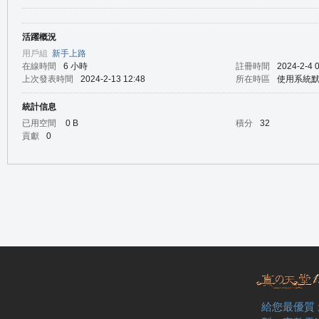
活躍概況
の
用戶組
新手上路
在線時間
6 小時
註冊時間
2024-2-4 
上次發表時間
2024-2-13 12:48
所在時區
使用系統
統計信息
已用空間
0 B
積分
32
貢獻
0
天
給您最優質