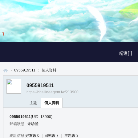
1
/
3
精選[1]
0955919511
個人資料
0955919511
https://bbs.lineagem.tw/?13900
真
›
›
主題
個人資料
0955919511
(UID: 13900)
郵箱狀態
未驗證
統計信息
好友數 0
|
回帖數 7
|
主題數 3