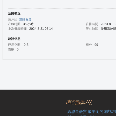
活躍概況
の
用戶組
註冊會員
在線時間
35 小時
註冊時間
2023-8-13
上次發表時間
2024-8-21 08:14
所在時區
使用系統
統計信息
已用空間
0 B
積分
99
貢獻
0
天
給您最優質 最平衡的遊戲環