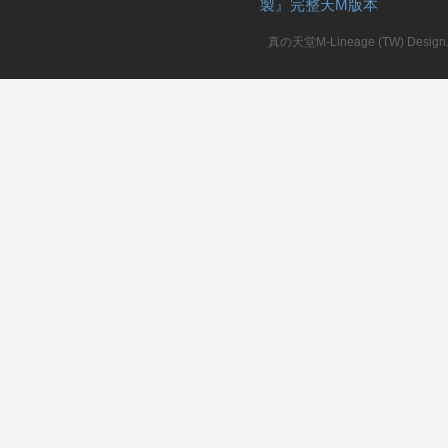
製』完整天M版本
堂
真の天堂M-Lineage (TW) Design. A
M
全